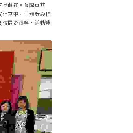
家長歡迎。為隆重其
文化當中，並
頒發最積
及校園遊蹤等，
活動豐