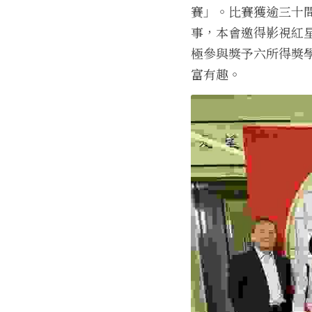
賽」。比賽獲逾三十
事，本會邀得影視紅
極參與獎予六所得獎
富有趣
。