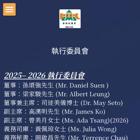
×
部落格分類
本會簡介
所有博客分類
主席的話
執行委員會
本會組織
最新消息
顧問團
2025– 2026 執行委員會
執行委員會
活動概覽
董事：孫頌強先生 (Mr. Daniel Suen )
董事：梁家駿先生 (Mr. Albert Leung)
共享資源
往昔活動
董事兼主席：司徒美儀博士 (Dr. May Seto)
入會申請
副主席：高漢明先生 (Mr. James Ko)
副主席：曾美月女士 (Ms. Ada Tsang)(2026)
聯絡我們
義務司庫：黃佩琼女士 (Ms. Julia Wong)
義務秘書：周啟昌先生 (Mr. Terrence Chau)